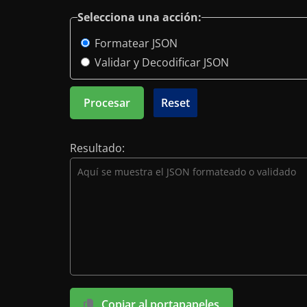
Selecciona una acción:
Formatear JSON
Validar y Decodificar JSON
Procesar
Resultado:
Copiar al portapapeles