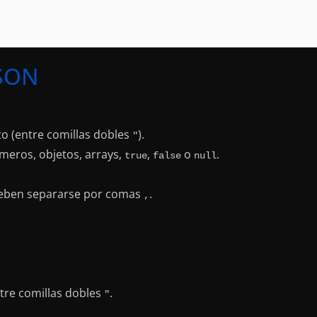
JSON
to (entre comillas dobles
).
"
meros, objetos, arrays,
,
o
.
true
false
null
 deben separarse por comas
.
,
tre comillas dobles
.
"