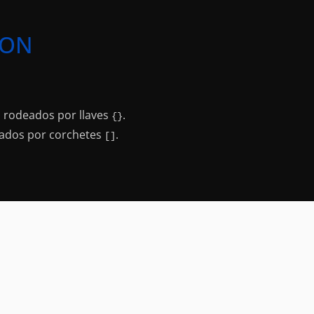
SON
, rodeados por llaves
.
{}
eados por corchetes
.
[]