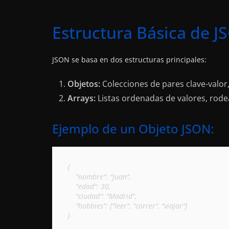
Estructura Básica de J
JSON se basa en dos estructuras principales:
Objetos:
Colecciones de pares clave-valor
Arrays:
Listas ordenadas de valores, rod
Ejemplo de un Objeto JSON:
{

    "nombre": "Juan",

    "edad": 30,

    "ciudad": "Madrid",

    "hobbies": ["leer", "correr", "viajar"]

}