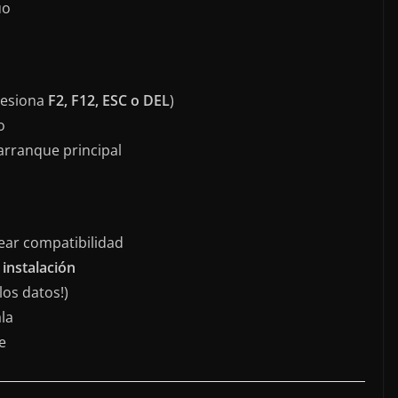
uo
presiona
F2, F12, ESC o DEL
)
o
arranque principal
ear compatibilidad
 instalación
los datos!)
la
e