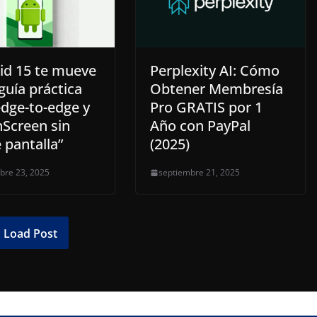
id 15 te mueve
Perplexity AI: Cómo
guía práctica
Obtener Membresía
edge-to-edge y
Pro GRATIS por 1
hScreen sin
Año con PayPal
 pantalla”
(2025)
bre 23, 2025
septiembre 21, 2025
Load Post