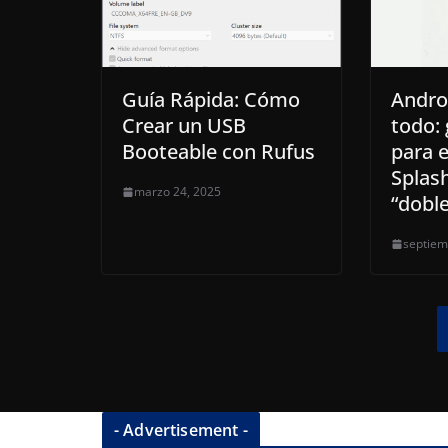
Guía Rápida: Cómo
Andro
Crear un USB
todo: 
Booteable con Rufus
para 
Splas
marzo 24, 2025
“doble
septiem
- Advertisement -