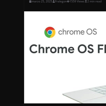
marzo 25, 2025
Fralegon
1559 Views
2 min read