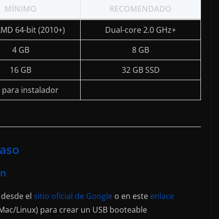
MÍNIMO
RECOMENDADO
AMD 64-bit (2010+)
Dual-core 2.0 GHz+
4 GB
8 GB
16 GB
32 GB SSD
 para instalador
paso
ón
 desde el
sitio oficial de Google
o en este
enlace
Mac/Linux) para crear un USB booteable