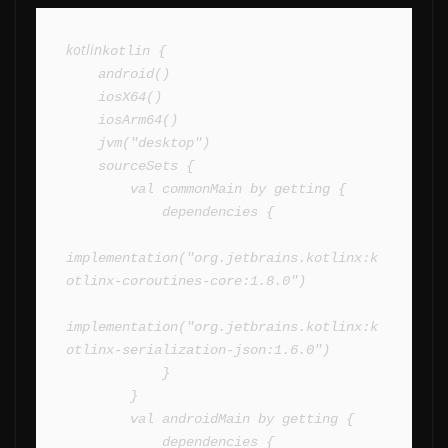
kotlin
kotlin {

    android()

    iosX64()

    iosArm64()

    jvm("desktop")

    sourceSets {

        val commonMain by getting {

            dependencies {

implementation("org.jetbrains.kotlinx:k
otlinx-coroutines-core:1.8.0")

implementation("org.jetbrains.kotlinx:k
otlinx-serialization-json:1.6.0")

            }

        }

        val androidMain by getting {

            dependencies {
