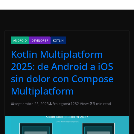
ANDROID
DEVELOPER
KOTLIN
Kotlin Multiplatform
2025: de Android a iOS
sin dolor con Compose
Multiplatform
septiembre 25, 2025
Fralegon
1282 Views
5 min read