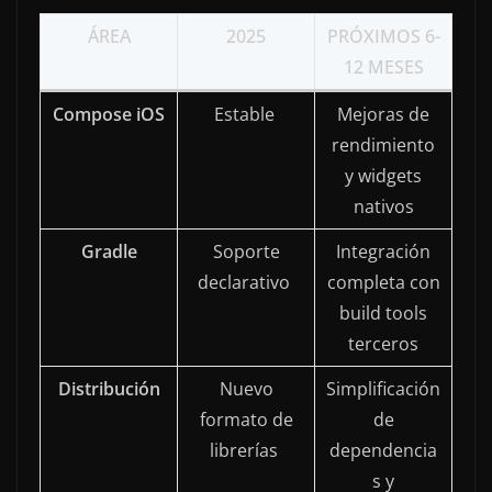
ÁREA
2025
PRÓXIMOS 6-
12 MESES
Compose iOS
Estable
Mejoras de
rendimiento
y widgets
nativos
Gradle
Soporte
Integración
declarativo
completa con
build tools
terceros
Distribución
Nuevo
Simplificación
formato de
de
librerías
dependencia
s y