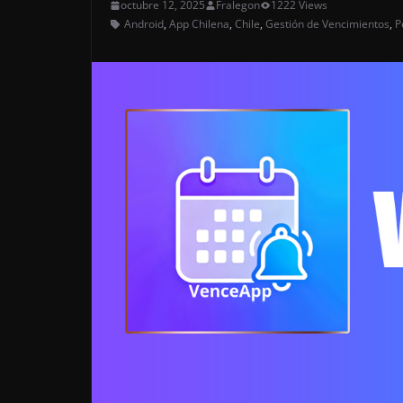
octubre 12, 2025
Fralegon
1222 Views
Android
,
App Chilena
,
Chile
,
Gestión de Vencimientos
,
P