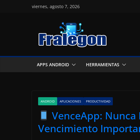
Skip
viernes, agosto 7, 2026
to
content
APPS ANDROID
HERRAMIENTAS
ANDROID
APLICACIONES
PRODUCTIVIDAD
VenceApp: Nunca 
Vencimiento Importan