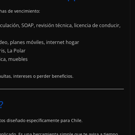
chas de vencimiento:
ulación, SOAP, revisión técnica, licencia de conducir,
ideo, planes móviles, internet hogar
ris, La Polar
ica, muebles
ltas, intereses o perder beneficios.
?
tos diseñado específicamente para Chile.
plicado. Es una herramienta simple que te avisa a tiempo