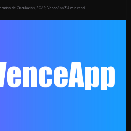
ermiso de Circulación
,
SOAP
,
VenceApp
4 min read