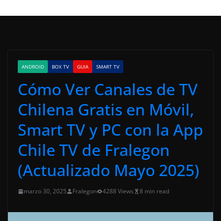
ANDROID
BOX TV
GUIA
SMART TV
Cómo Ver Canales de TV
Chilena Gratis en Móvil,
Smart TV y PC con la App
Chile TV de Fralegon
(Actualizado Mayo 2025)
marzo 30, 2025
Fralegon
4288 Views
8 min read