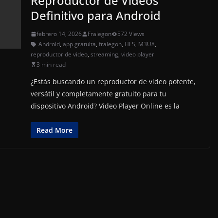
Reproductor de Videos
Definitivo para Android
febrero 14, 2026
Fralegon
572 Views
Android
,
app gratuita
,
fralegon
,
HLS
,
M3U8
,
reproductor de video
,
streaming
,
video player
3 min read
¿Estás buscando un reproductor de video potente,
versátil y completamente gratuito para tu
dispositivo Android? Video Player Online es la
Read More