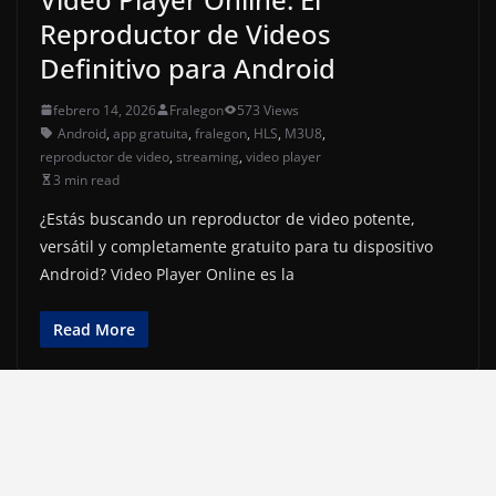
Reproductor de Videos
Definitivo para Android
febrero 14, 2026
Fralegon
573 Views
Android
,
app gratuita
,
fralegon
,
HLS
,
M3U8
,
reproductor de video
,
streaming
,
video player
3 min read
¿Estás buscando un reproductor de video potente,
versátil y completamente gratuito para tu dispositivo
Android? Video Player Online es la
Read More