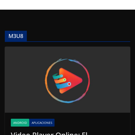
M3U8
ANDROID
APLICACIONES
Video Player Online: El