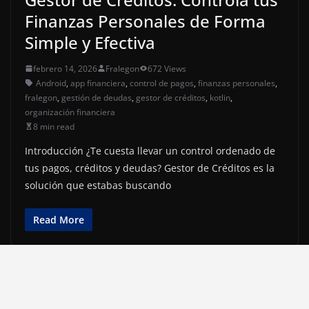
Finanzas Personales de Forma
Simple y Efectiva
febrero 14, 2026
Fralegon
672 Views
Android
,
app financiera
,
control de pagos
,
finanzas personales
,
fralegon
,
gestión de deudas
,
gestor de créditos
,
kotlin
,
organización financiera
8 min read
Introducción ¿Te cuesta llevar un control ordenado de
tus pagos, créditos y deudas? Gestor de Créditos es la
solución que estabas buscando
Read More