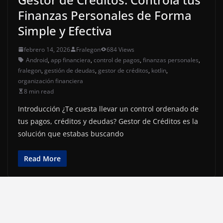
Finanzas Personales de Forma
Simple y Efectiva
febrero 14, 2026
Fralegon
684 Views
Android
,
app financiera
,
control de pagos
,
finanzas personales
,
fralegon
,
gestión de deudas
,
gestor de créditos
,
kotlin
,
organización financiera
8 min read
Introducción ¿Te cuesta llevar un control ordenado de
tus pagos, créditos y deudas? Gestor de Créditos es la
solución que estabas buscando
Read More